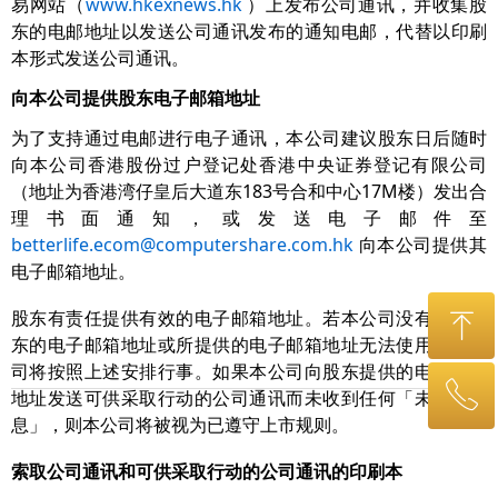
易网站（
www.hkexnews.hk
）上发布公司通讯，并收集股
东的电邮地址以发送公司通讯发布的通知电邮，代替以印刷
本形式发送公司通讯。
向本公司提供股东电子邮箱地址
为了支持通过电邮进行电子通讯，本公司建议股东日后随时
向本公司香港股份过户登记处香港中央证券登记有限公司
（地址为香港湾仔皇后大道东183号合和中心17M楼）发出合
理书面通知，或发送电子邮件至
betterlife.ecom@computershare.com.hk
向本公司提供其
电子邮箱地址。
股东有责任提供有效的电子邮箱地址。若本公司没有获取股
ꁸ
东的电子邮箱地址或所提供的电子邮箱地址无法使用，本公
司将按照上述安排行事。如果本公司向股东提供的电子邮箱
ꂅ
回到顶部
地址发送可供采取行动的公司通讯而未收到任何「未送达信
息」，则本公司将被视为已遵守上市规则。
010-58739000
索取公司通讯和可供采取行动的公司通讯的印刷本