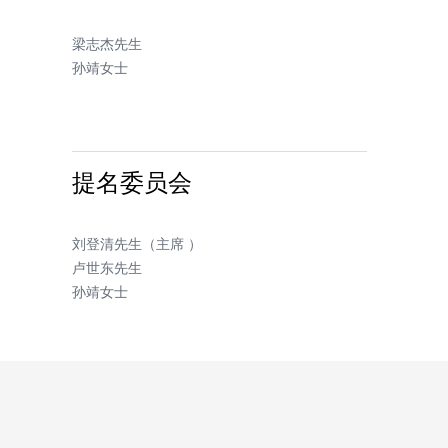
梁志杰先生
孙靖女士
提名委员会
刘登清先生（主席 ）
卢世东先生
孙靖女士