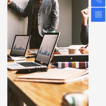
ꀥ
010-58739000
百得利集团公众号