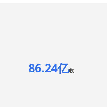
86.24亿
收
入