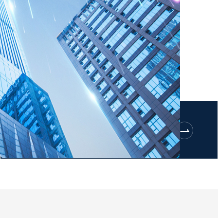
想了解更多关于百得利？
WANT TO KNOW MORE ABOUT BetterLife？