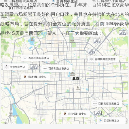
略发展重心，也是我们的总部所在。多年来，百得利在北京豪华
车消费市场积累了良好的用户口碑，并且也在持续扩大在北京的
战略布局，旨在提升我们全方位的服务质量。目前，10家豪华
品牌4S店覆盖西四环、望京、亦庄三大重要区域：