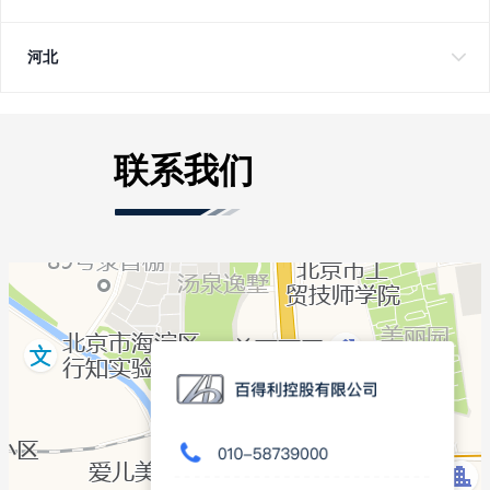
河北
联系我们